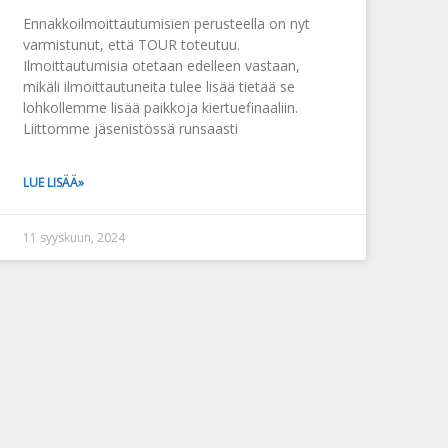
Ennakkoilmoittautumisien perusteella on nyt
varmistunut, että TOUR toteutuu.
Ilmoittautumisia otetaan edelleen vastaan,
mikäli ilmoittautuneita tulee lisää tietää se
lohkollemme lisää paikkoja kiertuefinaaliin.
Liittomme jäsenistössä runsaasti
LUE LISÄÄ»
11 syyskuun, 2024