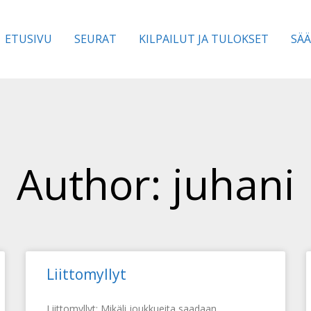
ETUSIVU
SEURAT
KILPAILUT JA TULOKSET
SÄ
Author:
juhani
Liittomyllyt
Liittomyllyt: Mikäli joukkueita saadaan