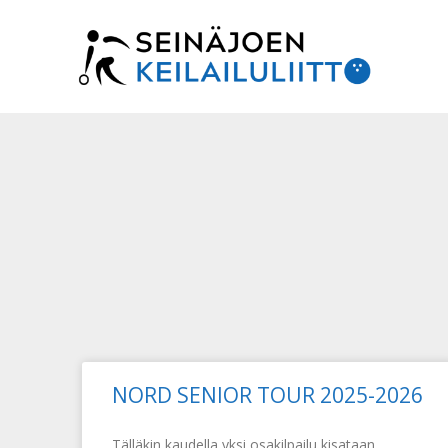
Siirry
sisältöön
NORD SENIOR TOUR 2025-2026
Tälläkin kaudella yksi osakilpailu kisataan