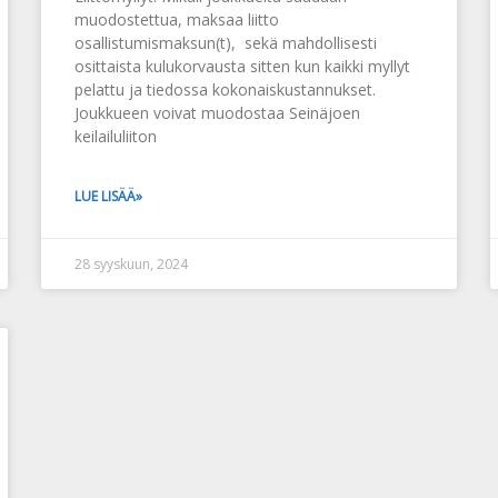
muodostettua, maksaa liitto
osallistumismaksun(t), sekä mahdollisesti
osittaista kulukorvausta sitten kun kaikki myllyt
pelattu ja tiedossa kokonaiskustannukset.
Joukkueen voivat muodostaa Seinäjoen
keilailuliiton
LUE LISÄÄ»
28 syyskuun, 2024