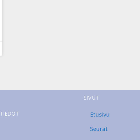
SIVUT
Etusivu
TIEDOT
Seurat