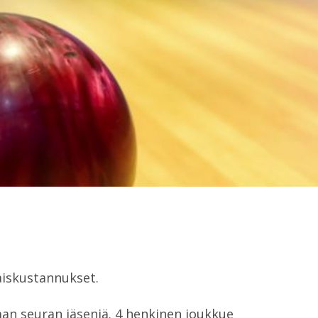
naiskustannukset.
aman seuran jäseniä. 4 henkinen joukkue