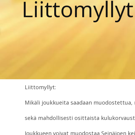
Liittomyllyt
Liittomyllyt:
Mikäli joukkueita saadaan muodostettua, 
sekä mahdollisesti osittaista kulukorvaust
Joukkueen voivat muodostaa Seinäjoen keila