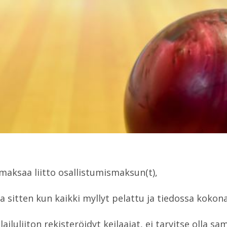
maksaa liitto osallistumismaksun(t),
a sitten kun kaikki myllyt pelattu ja tiedossa koko
iluliiton rekisteröidyt keilaajat, ei tarvitse olla s