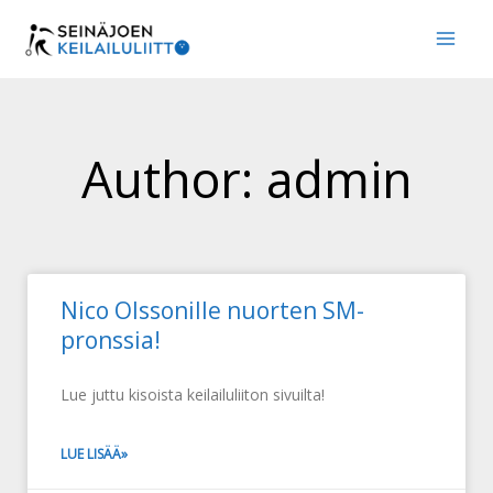
Siirry
MAI
sisältöön
MEN
Author:
admin
Nico Olssonille nuorten SM-
pronssia!
Lue juttu kisoista keilailuliiton sivuilta!
LUE LISÄÄ»